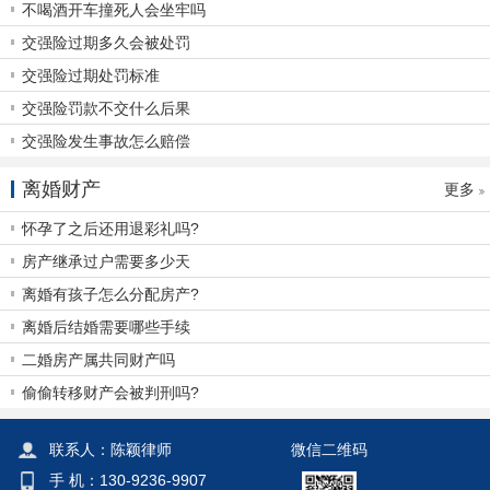
不喝酒开车撞死人会坐牢吗
交强险过期多久会被处罚
交强险过期处罚标准
交强险罚款不交什么后果
交强险发生事故怎么赔偿
离婚财产
更多
怀孕了之后还用退彩礼吗?
房产继承过户需要多少天
离婚有孩子怎么分配房产?
离婚后结婚需要哪些手续
二婚房产属共同财产吗
偷偷转移财产会被判刑吗?
联系人：陈颖律师
微信二维码
手 机：130-9236-9907