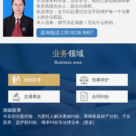
学法律本科毕业，法学学士。现任江苏彰权律师事
务所高级合伙人，副主任律师。
执业理念：全力以赴通过合法手段维护每一个当事
人的合法权益。
本人信奉：细节决定成败！无论什么样的...
咨询电话:130 9236 9907
业务
领域
Business area
婚姻家事
刑事辩护
交通事故
合同纠纷
婚姻家事
丰富的办案经验，为委托人解决离婚纠纷、离婚家庭财产分割、子女
抚养、监护权纠纷、继承纠纷等法律业务...[更多]