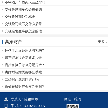
不喝酒开车撞死人会坐牢吗
交强险过期多久会被处罚
交强险过期处罚标准
交强险罚款不交什么后果
交强险发生事故怎么赔偿
离婚财产
更多
怀孕了之后还用退彩礼吗?
房产继承过户需要多少天
离婚有孩子怎么分配房产?
离婚后结婚需要哪些手续
二婚房产属共同财产吗
偷偷转移财产会被判刑吗?
联系人：陈颖律师
微信二维码
手 机：130-9236-9907