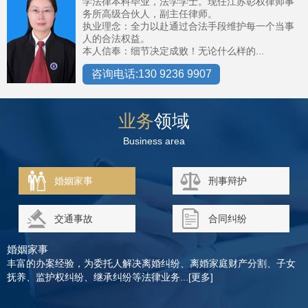
学法律本科毕业，法学学士。现任江苏彰权律师事
务所高级合伙人，副主任律师。
执业理念：全力以赴通过合法手段维护每一个当事
人的合法权益。
本人信奉：细节决定成败！无论什么样的...
咨询电话:130 9236 9907
业务
领域
Business area
婚姻家事
刑事辩护
交通事故
合同纠纷
婚姻家事
丰富的办案经验，为委托人解决离婚纠纷、离婚家庭财产分割、子女
抚养、监护权纠纷、继承纠纷等法律业务...[更多]